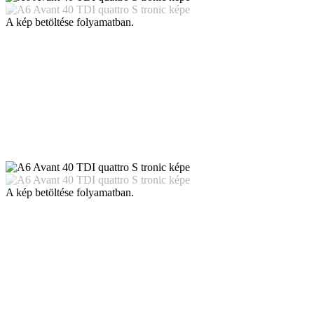
A kép betöltése folyamatban.
A kép betöltése folyamatban.