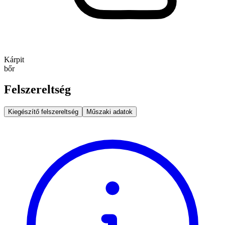
Kárpit
bőr
Felszereltség
Kiegészítő felszereltség
Műszaki adatok