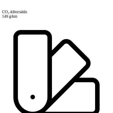
CO₂-kibocsátás
149 g/km