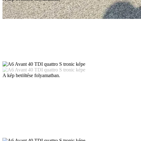
A kép betöltése folyamatban.