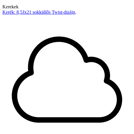
Kerekek
Kerék: 8,5Jx21 sokküllős Twist-dizájn,