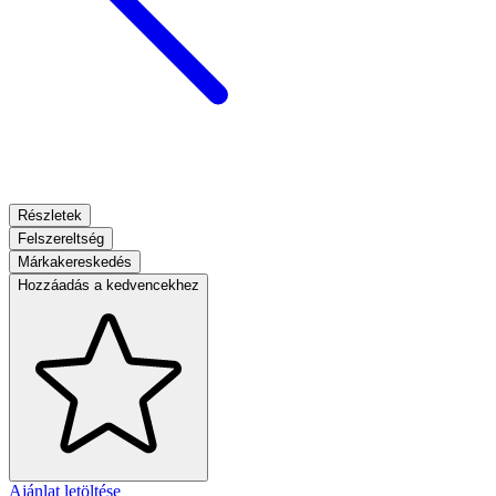
Részletek
Felszereltség
Márkakereskedés
Hozzáadás a kedvencekhez
Ajánlat letöltése