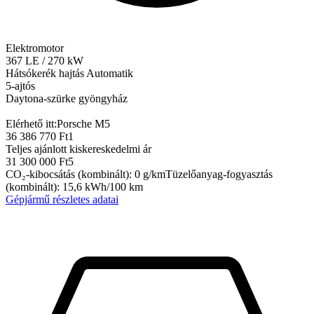
Elektromotor
367
LE
/
270
kW
Hátsókerék hajtás
Automatik
5-ajtós
Daytona-szürke gyöngyház
Elérhető itt:
Porsche M5
36 386 770 Ft
1
Teljes ajánlott kiskereskedelmi ár
31 300 000 Ft
5
CO₂-kibocsátás (kombinált)
:
0
g/km
Tüzelőanyag-fogyasztás
(kombinált)
:
15,6
kWh/100 km
Gépjármű részletes adatai